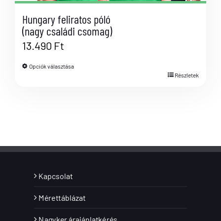
Hungary feliratos póló
(nagy családi csomag)
13.490
Ft
Opciók választása
Részletek
Kapcsolat
Mérettáblázat
Nagyker árajánlatkérés