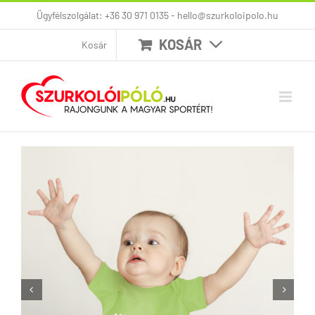
Kihagyás
Ügyfélszolgálat: +36 30 971 0135 - hello@szurkoloipolo.hu
KOSÁR
Kosár

