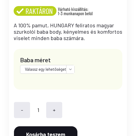
A 100% pamut, HUNGARY feliratos magyar
szurkolói baba body, kényelmes és komfortos
viselet minden baba számára.
Baba méret

Hungary
feliratos
Kosárba teszem
baba