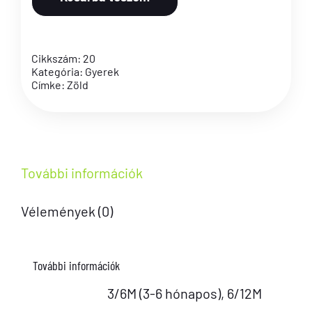
body
zöld
Cikkszám:
20
mennyiség
Kategória:
Gyerek
Címke:
Zöld
További információk
Vélemények (0)
További információk
3/6M (3-6 hónapos), 6/12M