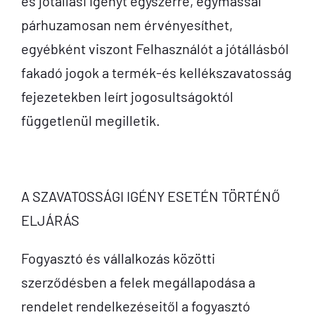
és jótállási igényt egyszerre, egymással
párhuzamosan nem érvényesíthet,
egyébként viszont Felhasználót a jótállásból
fakadó jogok a termék-és kellékszavatosság
fejezetekben leírt jogosultságoktól
függetlenül megilletik.
A SZAVATOSSÁGI IGÉNY ESETÉN TÖRTÉNŐ
ELJÁRÁS
Fogyasztó és vállalkozás közötti
szerződésben a felek megállapodása a
rendelet rendelkezéseitől a fogyasztó