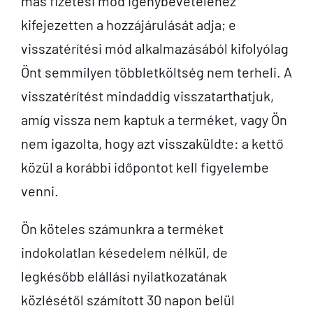
más fizetési mód igénybevételéhez
kifejezetten a hozzájárulását adja; e
visszatérítési mód alkalmazásából kifolyólag
Önt semmilyen többletköltség nem terheli. A
visszatérítést mindaddig visszatarthatjuk,
amíg vissza nem kaptuk a terméket, vagy Ön
nem igazolta, hogy azt visszaküldte: a kettő
közül a korábbi időpontot kell figyelembe
venni.
Ön köteles számunkra a terméket
indokolatlan késedelem nélkül, de
legkésőbb elállási nyilatkozatának
közlésétől számított 30 napon belül