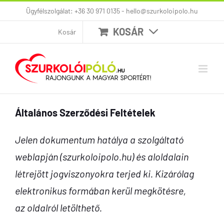
Kihagyás
Ügyfélszolgálat: +36 30 971 0135 - hello@szurkoloipolo.hu
KOSÁR
Kosár
Általános Szerződési Feltételek
Jelen dokumentum hatálya a szolgáltató
weblapján (szurkoloipolo.hu) és aloldalain
létrejött jogviszonyokra terjed ki. Kizárólag
elektronikus formában kerül megkötésre,
az
oldalról letölthető.