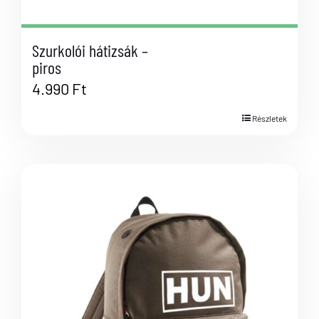
Szurkolói hátizsák –
piros
4.990
Ft
Részletek