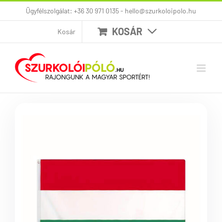
Kihagyás
Ügyfélszolgálat: +36 30 971 0135 - hello@szurkoloipolo.hu
KOSÁR
Kosár