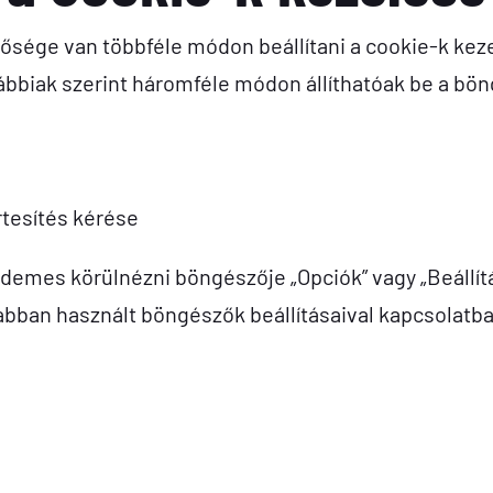
tősége van többféle módon beállítani a cookie-k ke
ábbiak szerint háromféle módon állíthatóak be a bö
rtesítés kérése
érdemes körülnézni böngészője „Opciók” vagy „Beáll
abban használt böngészők beállításaival kapcsolatba