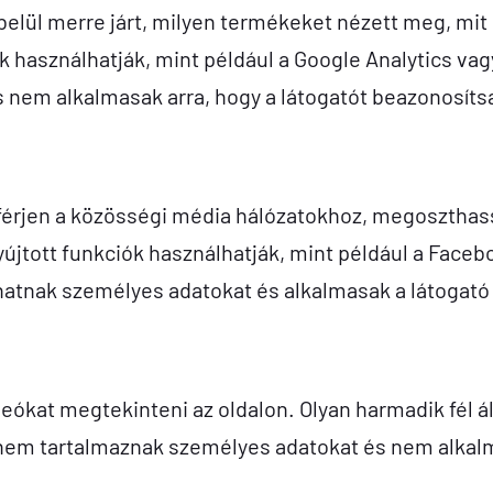
elül merre járt, milyen termékeket nézett meg, mit 
k használhatják, mint például a Google Analytics va
 nem alkalmasak arra, hogy a látogatót beazonosíts
férjen a közösségi média hálózatokhoz, megoszthas
yújtott funkciók használhatják, mint például a Facebo
hatnak személyes adatokat és alkalmasak a látogató
ókat megtekinteni az oldalon. Olyan harmadik fél ált
 nem tartalmaznak személyes adatokat és nem alkalm