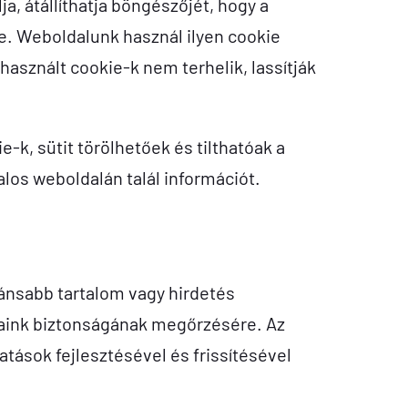
a, átállíthatja böngészőjét, hogy a
re. Weboldalunk használ ilyen cookie
használt cookie-k nem terhelik, lassítják
e-k, sütit törölhetőek és tilthatóak a
alos weboldalán talál információt.
vánsabb tartalom vagy hirdetés
saink biztonságának megőrzésére. Az
tások fejlesztésével és frissítésével