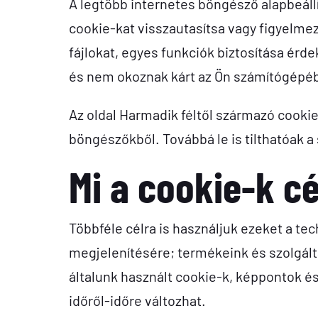
A legtöbb internetes böngésző alapbeállít
cookie-kat visszautasítsa vagy figyelme
fájlokat, egyes funkciók biztosítása érd
és nem okoznak kárt az Ön számítógépé
Az oldal Harmadik féltől származó cookie-
böngészőkből. Továbbá le is tilthatóak a 
Mi a cookie-k cé
Többféle célra is használjuk ezeket a te
megjelenítésére; termékeink és szolgált
általunk használt cookie-k, képpontok és
időről-időre változhat.