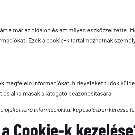
árt e már az oldalon és azt milyen eszközzel tette. Me
formációkat. Ezek a cookie-k tartalmazhatnak személ
 megfelelő információkat, hírleveleket tudok külde
 és alkalmasak a látogató beazonosítására.
nkciójukat leíró információkkal kapcsolatban keresse f
 a Cookie-k kezelése