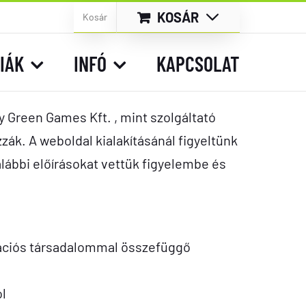
KOSÁR
Kosár
IÁK
INFÓ
KAPCSOLAT
 Green Games Kft. , mint szolgáltató
zák. A weboldal kialakításánál figyeltünk
lábbi előírásokat vettük figyelembe és
rmációs társadalommal összefüggő
ól