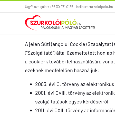
Kihagyás
Ügyfélszolgálat: +36 30 971 0135 - hello@szurkoloipolo.hu
A jelen Süti (angolul Cookie) Szabályza
(“Szolgáltató”) által üzemeltetett honlap
a cookie-k további felhasználására vonat
ezeknek megfelelően használjuk:
2003. évi C. törvény az elektronikus
2001. évi CVIII. törvény az elektro
szolgáltatások egyes kérdéseiről
2011. évi CXII. törvény az informáci