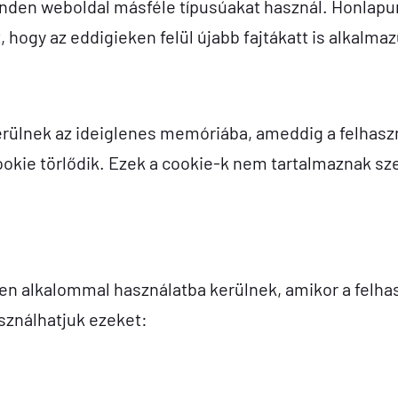
nden weboldal másféle típusúakat használ. Honlapunk
, hogy az eddigieken felül újabb fajtákatt is alkalma
rülnek az ideiglenes memóriába, ameddig a felhaszn
cookie törlődik. Ezek a cookie-k nem tartalmaznak 
n alkalommal használatba kerülnek, amikor a felhasz
asználhatjuk ezeket: