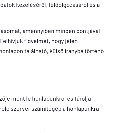
adatok kezeléséről, feldolgozásáról és a
atásomat, amennyiben minden pontjával
Felhívjuk figyelmét, hogy jelen
onlapon található, külső irányba történő
zője ment le honlapunkról és tárolja
ároló szerver számítógép a honlapunkra