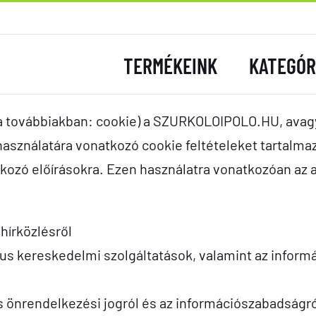
TERMÉKEINK
KATEGÓR
t (a továbbiakban: cookie) a SZURKOLOIPOLO.HU, avagy
 használatára vonatkozó cookie feltételeket tartalmaz
kozó előírásokra. Ezen használatra vonatkozóan az a
 hírközlésről
nikus kereskedelmi szolgáltatások, valamint az info
ós önrendelkezési jogról és az információszabadságr