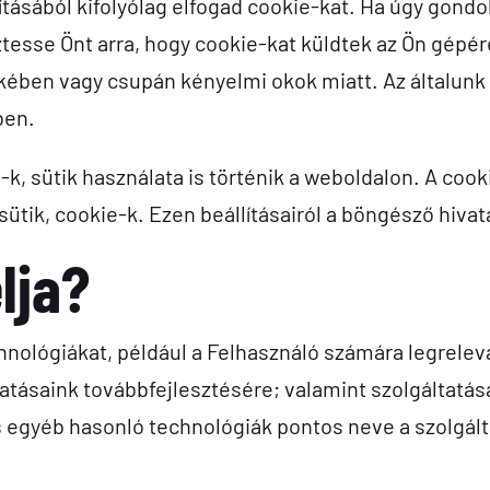
ásából kifolyólag elfogad cookie-kat. Ha úgy gondolj
ztesse Önt arra, hogy cookie-kat küldtek az Ön gépé
ekében vagy csupán kényelmi okok miatt. Az általunk 
ben.
k, sütik használata is történik a weboldalon. A cooki
sütik, cookie-k. Ezen beállításairól a böngésző hivat
lja?
chnológiákat, például a Felhasználó számára legrele
atásaink továbbfejlesztésére; valamint szolgáltatá
 egyéb hasonló technológiák pontos neve a szolgálta