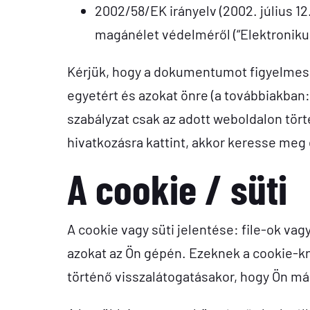
2002/58/EK irányelv (2002. július 12
magánélet védelméről (“Elektronikus
Kérjük, hogy a dokumentumot figyelmese
egyetért és azokat önre (a továbbiakban:
szabályzat csak az adott weboldalon tör
hivatkozásra kattint, akkor keresse meg é
A cookie / süti
A cookie vagy süti jelentése: file-ok va
azokat az Ön gépén. Ezeknek a cookie-kn
történő visszalátogatásakor, hogy Ön már