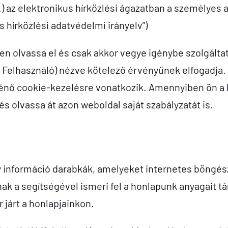
.) az elektronikus hírközlési ágazatban a személyes 
 hírközlési adatvédelmi irányelv”)
n olvassa el és csak akkor vegye igénybe szolgált
 Felhasználó) nézve kötelező érvényűnek elfogadja. 
ténő cookie-kezelésre vonatkozik. Amennyiben ön a h
s olvassa át azon weboldal saját szabályzatát is.
gy információ darabkák, amelyeket internetes böngés
ak a segítségével ismeri fel a honlapunk anyagait t
 járt a honlapjainkon.