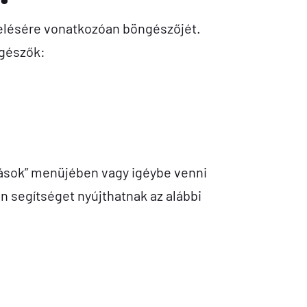
zelésére vonatkozóan böngészőjét.
ngészők:
ítások” menüjében vagy igéybe venni
n segítséget nyújthatnak az alábbi