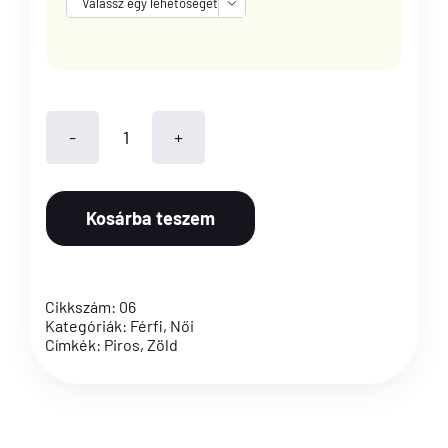

Hungary
feliratos
Kosárba teszem
pólók
(páros
csomag)
Cikkszám:
06
mennyiség
Kategóriák:
Férfi
,
Női
Címkék:
Piros
,
Zöld