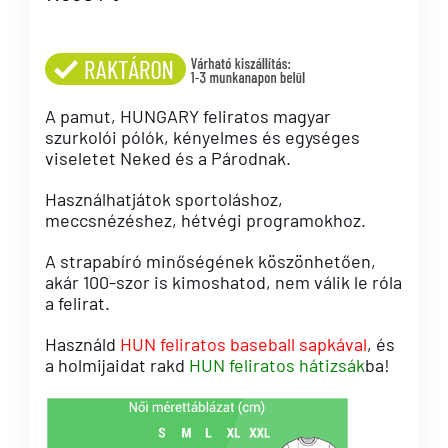
A pamut, HUNGARY feliratos magyar
szurkolói pólók, kényelmes és egységes
viseletet Neked és a Párodnak.
Használhatjátok sportoláshoz,
meccsnézéshez, hétvégi programokhoz.
A strapabíró minőségének köszönhetően,
akár 100-szor is kimoshatod, nem válik le róla
a felirat.
Használd
HUN feliratos baseball sapkával
, és
a holmijaidat rakd
HUN feliratos hátizsák
ba!