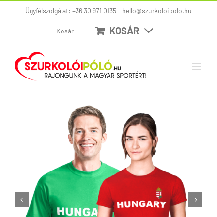
Kihagyás
Ügyfélszolgálat: +36 30 971 0135 - hello@szurkoloipolo.hu
KOSÁR
Kosár

