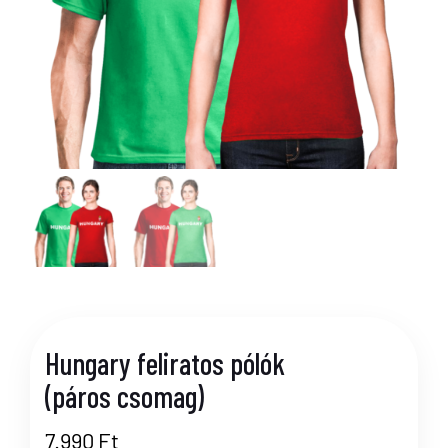
Hungary feliratos pólók
(páros csomag)
7.990
Ft