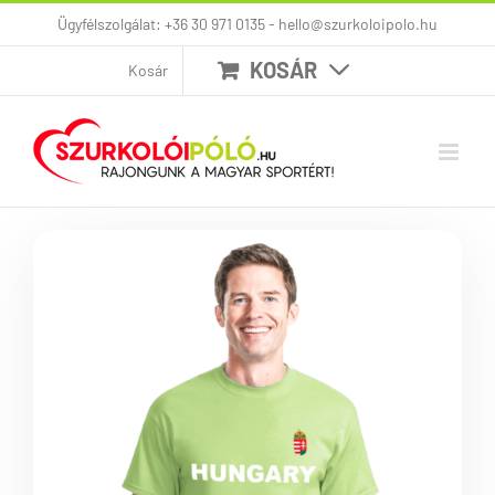
Kihagyás
Ügyfélszolgálat: +36 30 971 0135 - hello@szurkoloipolo.hu
KOSÁR
Kosár