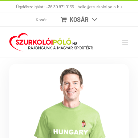
Kihagyás
Ügyfélszolgálat: +36 30 971 0135 - hello@szurkoloipolo.hu
KOSÁR
Kosár