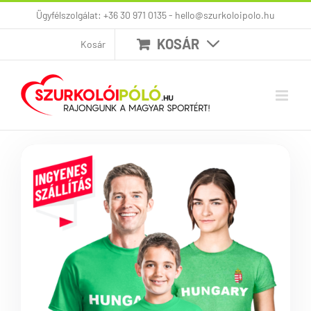
Kihagyás
Ügyfélszolgálat: +36 30 971 0135 - hello@szurkoloipolo.hu
KOSÁR
Kosár