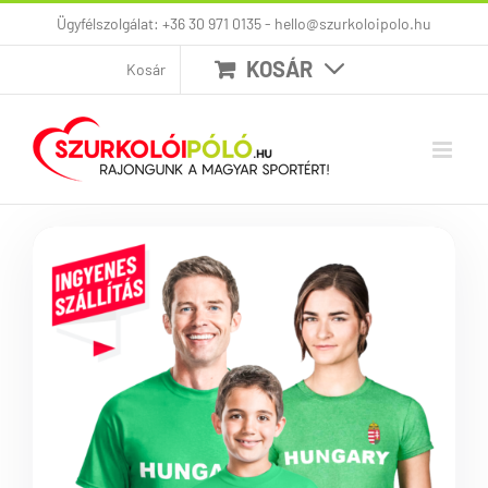
Kihagyás
Ügyfélszolgálat: +36 30 971 0135 - hello@szurkoloipolo.hu
KOSÁR
Kosár