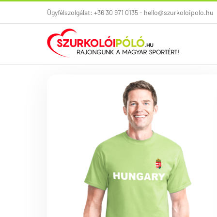
Kihagyás
Ügyfélszolgálat: +36 30 971 0135 - hello@szurkoloipolo.hu