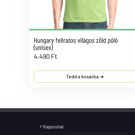
Hungary feliratos világos zöld póló
(unisex)
4.490
Ft
Tedd a kosárba
Kapcsolat