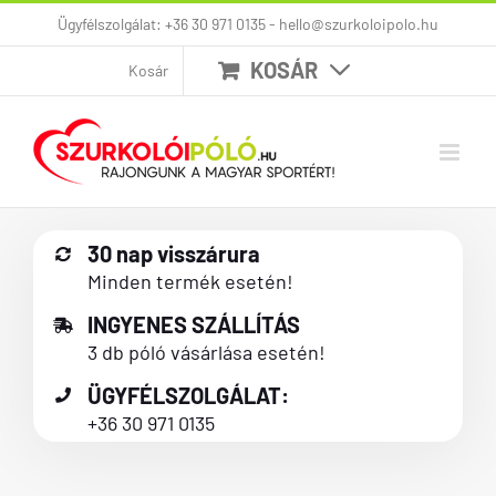
Kihagyás
Ügyfélszolgálat: +36 30 971 0135 - hello@szurkoloipolo.hu
KOSÁR
Kosár
30 nap visszárura
Minden termék esetén!
INGYENES SZÁLLÍTÁS
3 db póló vásárlása esetén!
ÜGYFÉLSZOLGÁLAT:
+36 30 971 0135