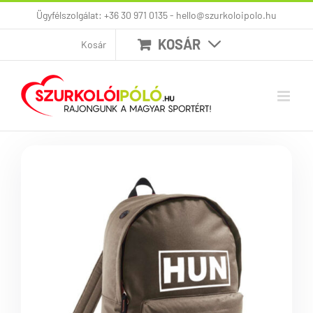
Kihagyás
Ügyfélszolgálat: +36 30 971 0135 - hello@szurkoloipolo.hu
KOSÁR
Kosár