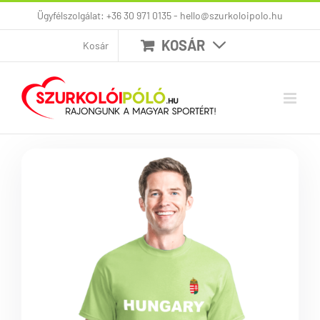
Kihagyás
Ügyfélszolgálat: +36 30 971 0135 - hello@szurkoloipolo.hu
KOSÁR
Kosár