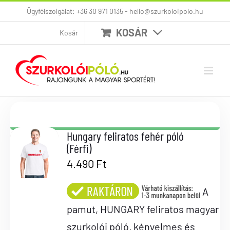
Kihagyás
Ügyfélszolgálat: +36 30 971 0135 - hello@szurkoloipolo.hu
KOSÁR
Kosár
Hungary feliratos fehér póló
(Férfi)
4.490
Ft
A
pamut, HUNGARY feliratos magyar
szurkolói póló, kényelmes és