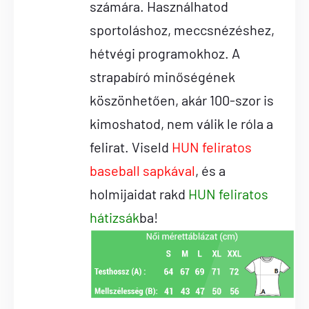
számára. Használhatod
sportoláshoz, meccsnézéshez,
hétvégi programokhoz. A
strapabíró minőségének
köszönhetően, akár 100-szor is
kimoshatod, nem válik le róla a
felirat. Viseld
HUN feliratos
baseball sapkával
, és a
holmijaidat rakd
HUN feliratos
hátizsák
ba!