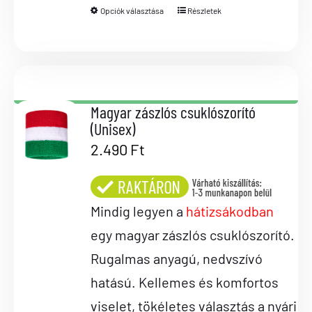
Opciók választása
Részletek
Magyar zászlós csuklószorító
(Unisex)
2.490
Ft
Mindig legyen a
hátizsákodban
egy magyar zászlós csuklószorító.
Rugalmas anyagú, nedvszívó
hatású. Kellemes és komfortos
viselet, tökéletes választás a nyári