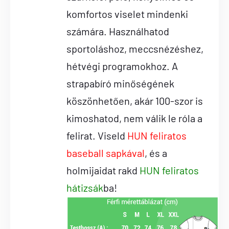
komfortos viselet mindenki
számára. Használhatod
sportoláshoz, meccsnézéshez,
hétvégi programokhoz. A
strapabíró minőségének
köszönhetően, akár 100-szor is
kimoshatod, nem válik le róla a
felirat. Viseld
HUN feliratos
baseball sapkával
, és a
holmijaidat rakd
HUN feliratos
hátizsák
ba!