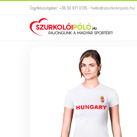
Kihagyás
Ügyfélszolgálat: +36 30 971 0135 - hello@szurkoloipolo.hu