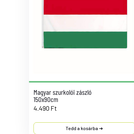
Magyar szurkolói zászló
150x90cm
4.490
Ft
Tedd a kosárba