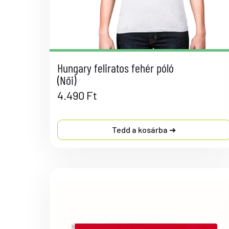
Hungary feliratos fehér póló
(Női)
4.490
Ft
Tedd a kosárba