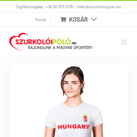
Kihagyás
Ügyfélszolgálat: +36 30 971 0135 - hello@szurkoloipolo.hu
KOSÁR
Kosár