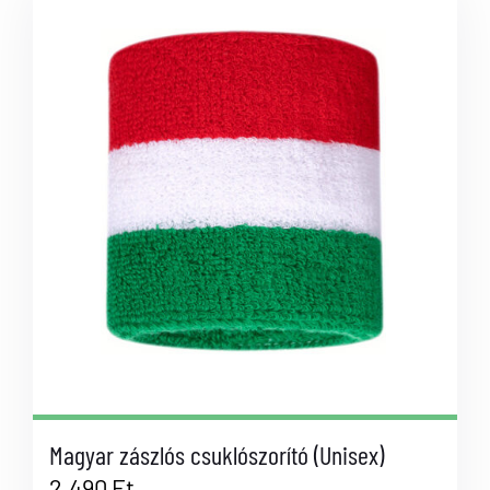
Magyar zászlós csuklószorító (Unisex)
2.490
Ft