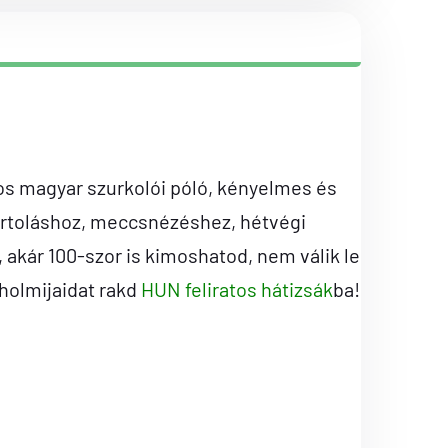
s magyar szurkolói póló, kényelmes és
rtoláshoz, meccsnézéshez, hétvégi
kár 100-szor is kimoshatod, nem válik le
 holmijaidat rakd
HUN feliratos hátizsák
ba!