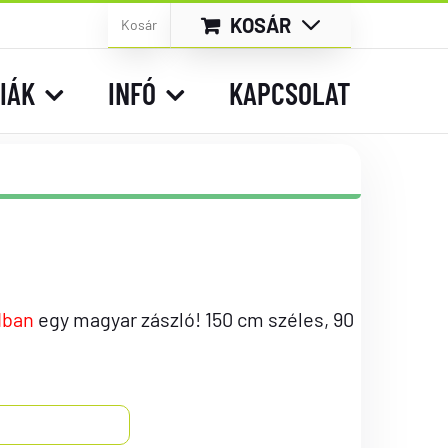
KOSÁR
Kosár
IÁK
INFÓ
KAPCSOLAT
dban
egy magyar zászló! 150 cm széles, 90