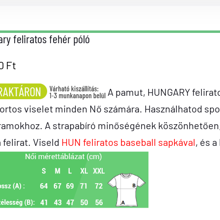
ry feliratos fehér póló
90
Ft
A pamut, HUNGARY felirato
ortos viselet minden Nő számára. Használhatod spo
ramokhoz. A strapabíró minőségének köszönhetően, a
a felirat. Viseld
HUN feliratos baseball sapkával
, és a