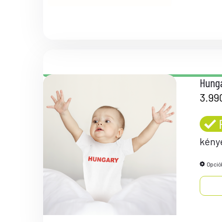
Hunga
3.99
kény
Opció