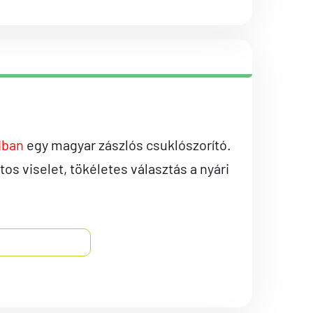
dban
egy magyar zászlós csuklószorító.
s viselet, tökéletes választás a nyári