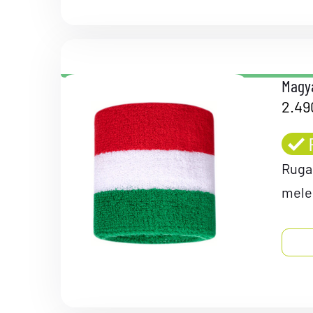
Magya
2.4
Rugal
mele