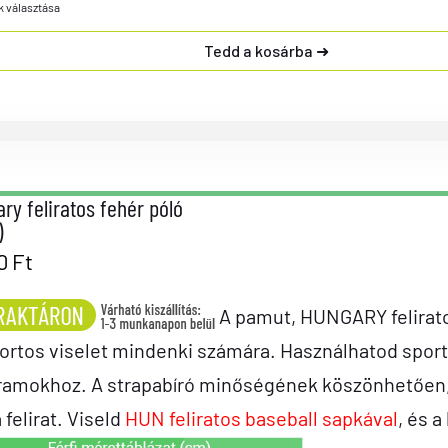
k választása
Tedd a kosárba
ry feliratos fehér póló
)
90
Ft
A pamut, HUNGARY felirato
ortos viselet mindenki számára. Használhatod spor
ramokhoz. A strapabíró minőségének köszönhetően, a
a felirat. Viseld
HUN feliratos baseball sapkával
, és a