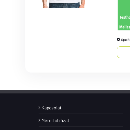
Opció
Kapcsolat
Mérettáblázat