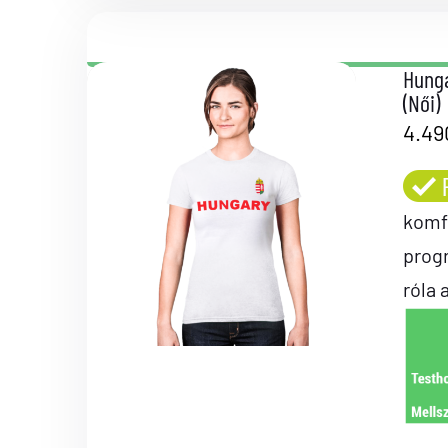
Hunga
(Női)
4.4
komf
prog
róla 