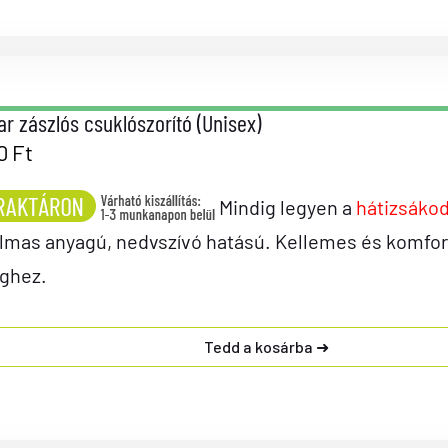
r zászlós csuklószorító (Unisex)
90
Ft
Mindig legyen a
hátizsáko
mas anyagú, nedvszívó hatású. Kellemes és komforto
ghez.
Tedd a kosárba