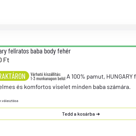
ry feliratos baba body fehér
0
Ft
A 100% pamut, HUNGARY fel
elmes és komfortos viselet minden baba számára.
k választása
Tedd a kosárba