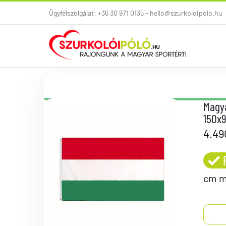
Kihagyás
Ügyfélszolgálat: +36 30 971 0135 - hello@szurkoloipolo.hu
Magya
150x
4.4
cm ma