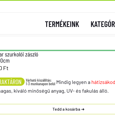
TERMÉKEINK
KATEGÓR
r szurkolói zászló
90cm
90
Ft
Mindig legyen a
hátizsáko
gas, kiváló minőségű anyag, UV- és fakulás álló.
Tedd a kosárba