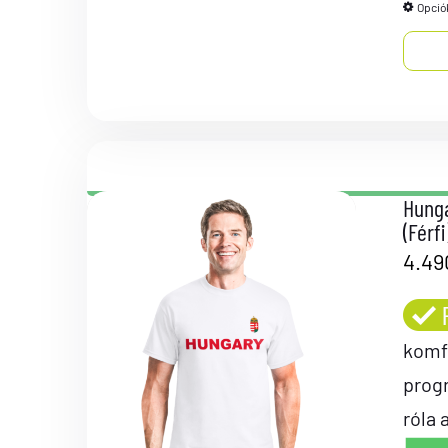
Opció
Hunga
(Férfi
4.4
komf
prog
róla 