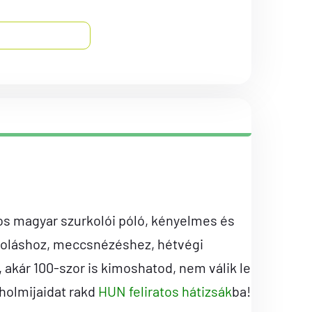
s magyar szurkolói póló, kényelmes és
toláshoz, meccsnézéshez, hétvégi
kár 100-szor is kimoshatod, nem válik le
 holmijaidat rakd
HUN feliratos hátizsák
ba!