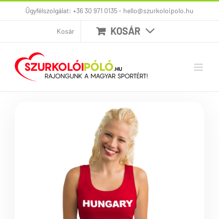
Kihagyás
Ügyfélszolgálat: +36 30 971 0135 - hello@szurkoloipolo.hu
KOSÁR
Kosár