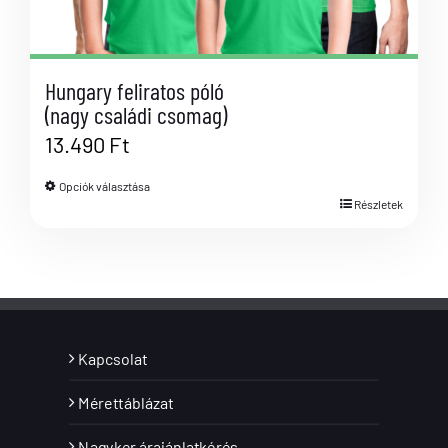
Hungary feliratos póló
(nagy családi csomag)
13.490
Ft
Opciók választása
Részletek
Kapcsolat
Mérettáblázat
Nagyker árajánlatkérés