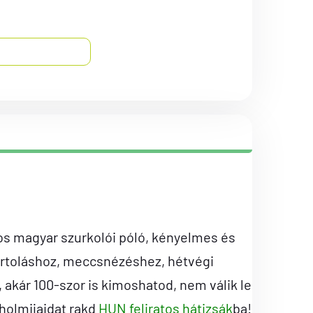
s magyar szurkolói póló, kényelmes és
rtoláshoz, meccsnézéshez, hétvégi
kár 100-szor is kimoshatod, nem válik le
 holmijaidat rakd
HUN feliratos hátizsák
ba!