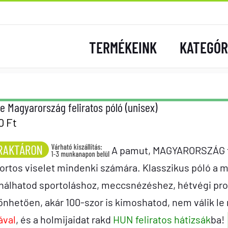
TERMÉKEINK
KATEGÓR
e Magyarország feliratos póló (unisex)
90
Ft
A pamut, MAGYARORSZÁG fel
rtos viselet mindenki számára. Klasszikus póló a 
nálhatod sportoláshoz, meccsnézéshez, hétvégi pr
nhetően, akár 100-szor is kimoshatod, nem válik le ró
ával
, és a holmijaidat rakd
HUN feliratos hátizsák
ba!