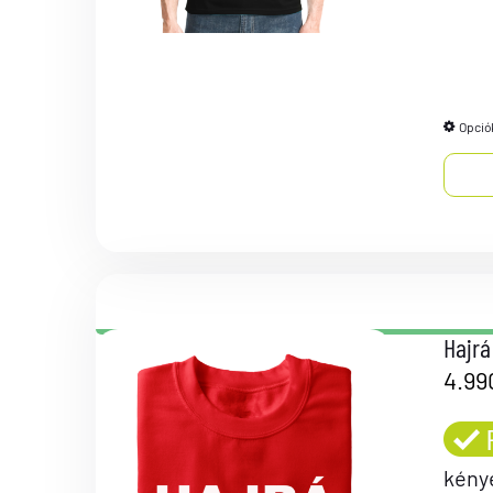
Opció
Hajrá
4.99
kény