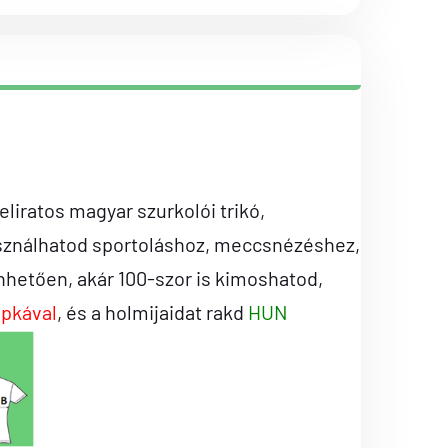
iratos magyar szurkolói trikó,
sználhatod sportoláshoz, meccsnézéshez,
hetően, akár 100-szor is kimoshatod,
apkával
, és a holmijaidat rakd
HUN