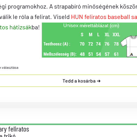
égi programokhoz. A strapabíró minőségének köszön
álik le róla a felirat. Viseld
HUN feliratos baseball s
atos hátizsák
ba!
k választása
Tedd a kosárba
ry feliratos
e trikó