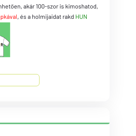
hetően, akár 100-szor is kimoshatod,
apkával
, és a holmijaidat rakd
HUN