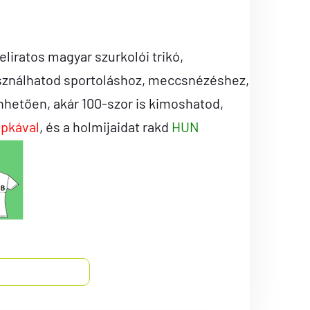
iratos magyar szurkolói trikó,
sználhatod sportoláshoz, meccsnézéshez,
hetően, akár 100-szor is kimoshatod,
apkával
, és a holmijaidat rakd
HUN