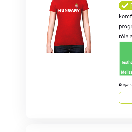
komf
prog
róla 
Opció