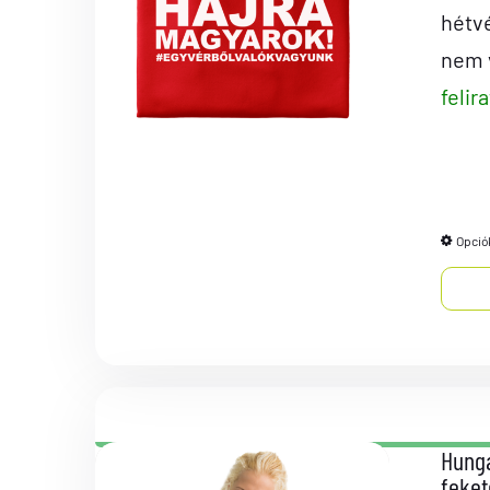
hétv
nem v
felir
Opció
Hunga
feket