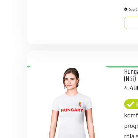
Opció
Hunga
(Női)
4.4
komf
prog
róla 