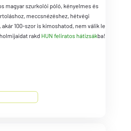
s magyar szurkolói póló, kényelmes és
rtoláshoz, meccsnézéshez, hétvégi
kár 100-szor is kimoshatod, nem válik le
 holmijaidat rakd
HUN feliratos hátizsák
ba!