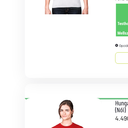
Opció
Hunga
(Női)
4.4