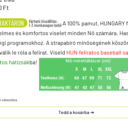
0
Ft
A 100% pamut, HUNGARY fel
elmes és komfortos viselet minden Nő számára. Ha
égi programokhoz. A strapabíró minőségének köszön
álik le róla a felirat. Viseld
HUN feliratos baseball s
atos hátizsák
ba!
k választása
Tedd a kosárba