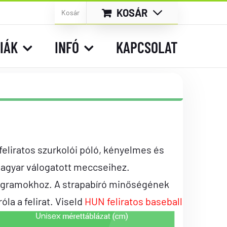
KOSÁR
Kosár
IÁK
INFÓ
KAPCSOLAT
iratos szurkolói póló, kényelmes és
magyar válogatott meccseihez.
ogramokhoz. A strapabíró minőségének
la a felirat. Viseld
HUN feliratos baseball