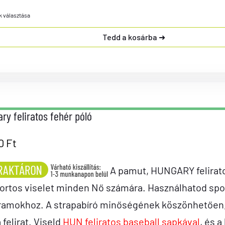
k választása
Tedd a kosárba
ry feliratos fehér póló
90
Ft
A pamut, HUNGARY felirato
ortos viselet minden Nő számára. Használhatod spo
ramokhoz. A strapabíró minőségének köszönhetően, a
a felirat. Viseld
HUN feliratos baseball sapkával
, és a