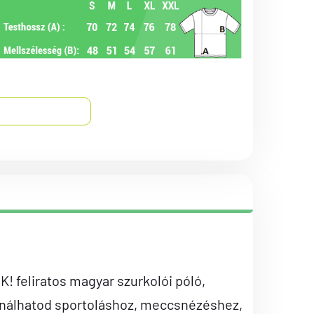
feliratos magyar szurkolói póló,
ználhatod sportoláshoz, meccsnézéshez,