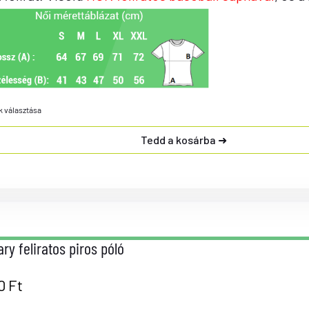
k választása
Tedd a kosárba
ry feliratos piros póló
90
Ft