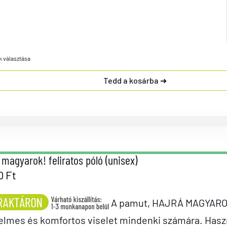
k választása
Tedd a kosárba
 magyarok! feliratos póló (unisex)
0
Ft
A pamut, HAJRÁ MAGYAROK! 
elmes és komfortos viselet mindenki számára. Has