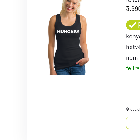
3.99
kény
hétv
nem v
felir
Opció