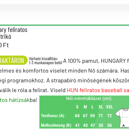
ry feliratos
 trikó
0
Ft
A 100% pamut, HUNGARY fel
elmes és komfortos viselet minden Nő számára. Ha
égi programokhoz. A strapabíró minőségének köszön
álik le róla a felirat. Viseld
HUN feliratos baseball s
atos hátizsák
ba!