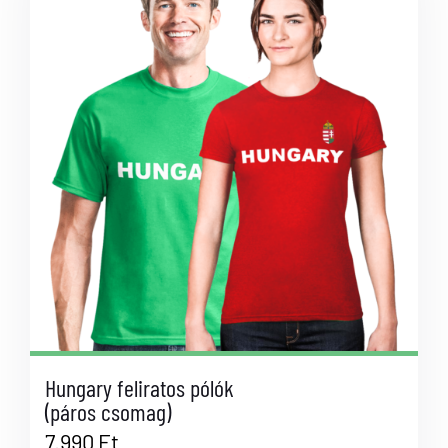
Hungary feliratos pólók
(páros csomag)
7.990
Ft