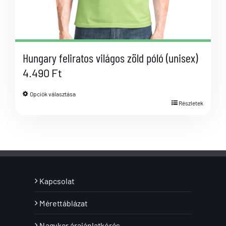
Hungary feliratos világos zöld póló (unisex)
4.490
Ft
Opciók választása
Részletek
Kapcsolat
Mérettáblázat
Nagyker árajánlatkérés