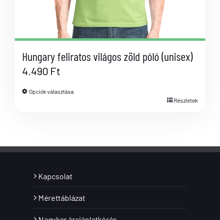
Hungary feliratos világos zöld póló (unisex)
4.490
Ft
Opciók választása
Részletek
Kapcsolat
Mérettáblázat
Nagyker árajánlatkérés