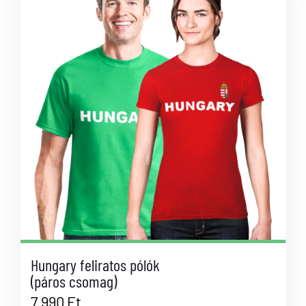
Hungary feliratos pólók
(páros csomag)
7.990
Ft