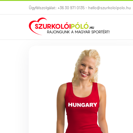
Kihagyás
Ügyfélszolgálat: +36 30 971 0135 - hello@szurkoloipolo.hu