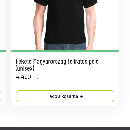
Fekete Magyarország feliratos póló
(unisex)
4.490
Ft
Tedd a kosárba