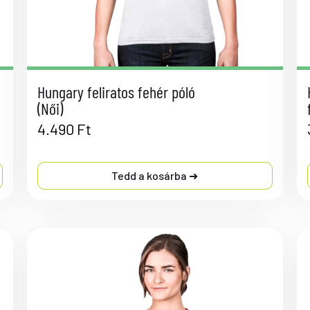
Hungary feliratos fehér póló
(Női)
4.490
Ft
Tedd a kosárba