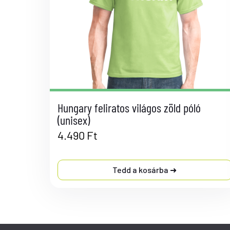
Hungary feliratos világos zöld póló
(unisex)
4.490
Ft
Tedd a kosárba