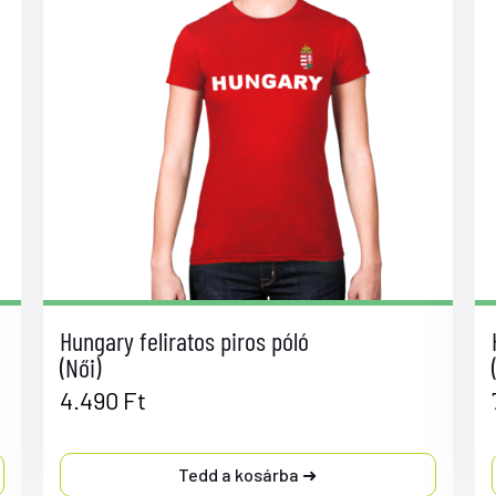
Hungary feliratos piros póló
(Női)
4.490
Ft
Tedd a kosárba